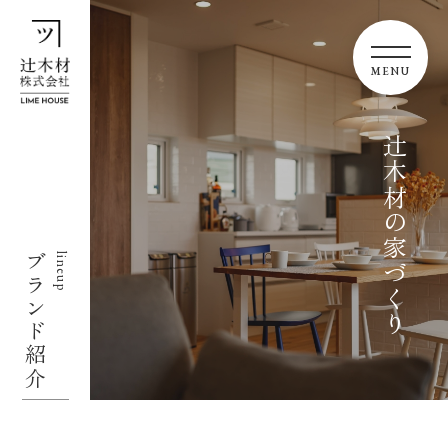
辻木材の家づくり
ブランド紹介
lineup